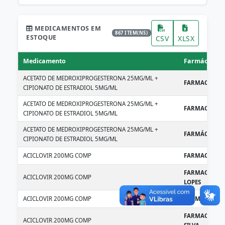
MEDICAMENTOS EM
867 ITEM(NS)
ESTOQUE
CSV
XLSX
Medicamento
Farmácia / U
ACETATO DE MEDROXIPROGESTERONA 25MG/ML +
FARMACIA UA
CIPIONATO DE ESTRADIOL 5MG/ML
ACETATO DE MEDROXIPROGESTERONA 25MG/ML +
FARMACIA UAP
CIPIONATO DE ESTRADIOL 5MG/ML
ACETATO DE MEDROXIPROGESTERONA 25MG/ML +
FARMÁCIA DE 
CIPIONATO DE ESTRADIOL 5MG/ML
ACICLOVIR 200MG COMP
FARMACIA UA
FARMACIA UA
ACICLOVIR 200MG COMP
LOPES
ACICLOVIR 200MG COMP
FARMACIA UAP
FARMACIA UA
ACICLOVIR 200MG COMP