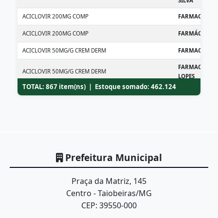
SILVA
ACICLOVIR 200MG COMP
FARMACIA UAP
ACICLOVIR 200MG COMP
FARMÁCIA DE 
ACICLOVIR 50MG/G CREM DERM
FARMACIA UA
FARMACIA UA
ACICLOVIR 50MG/G CREM DERM
LOPES
TOTAL: 867 item(ns) | Estoque somado: 462.124
ACICLOVIR 50MG/G CREM DERM
FARMACIA UAP
ACICLOVIR 50MG/G CREM DERM
FARMACIA UAP
ACICLOVIR 50MG/G CREM DERM
FARMÁCIA DE 
ACIDO ACETILSALICILICO 100MG COMP
FARMACIA UA
Prefeitura Municipal
FARMACIA UA
ACIDO ACETILSALICILICO 100MG COMP
LOPES
Praça da Matriz, 145
ACIDO ACETILSALICILICO 100MG COMP
FARMACIA UAP
Centro - Taiobeiras/MG
FARMACIA UA
CEP: 39550-000
ACIDO ACETILSALICILICO 100MG COMP
SILVA