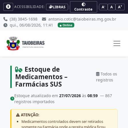
-
+
LIBRAS
|
|
A
A
A
ACESSIBILIDADE:
Contraste
(38) 3845-1698
antonio.cotic@taiobeiras.mg.gov.br
qui., 06/08/2026, 11:41
Online
Estoque de
Todos os
Medicamentos –
registros
Farmácias SUS
Estoque atualizado em
27/07/2026
às
08:59
— 867
registros importados
ATENÇÃO:
Medicamentos controlados devem ser retirados
somente na Farmácia onde a receita médica ficou