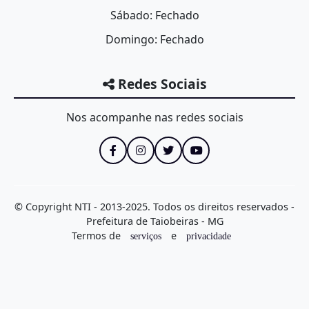
Domin
202227560001 -
2022
Parlamentar
Sábado: Fechado
Federal
Sávio
Nacionais
Domingo: Fechado
20221450001 -
2022
Parlamentar
Mário 
Federal
Nacionais
202227640015 -
Redes Sociais
2022
Parlamentar
Padre 
Federal
Nacionais
20213490007 -
Nos acompanhe nas redes sociais
2021
Parlamentar
Aécio 
Federal
Nacionais
Delega
202139570004 -
2021
Parlamentar
Federal
Marcelo
Nacionais
Domin
20212756008 -
2021
Parlamentar
Federal
Sávio
Nacionais
© Copyright NTI - 2013-2025. Todos os direitos reservados -
Emend
2021923109 -
Prefeitura de Taiobeiras - MG
2021
Comissão
Federal
comiss
Nacionais
Termos de
e
serviços
privacidade
202114050007 -
2021
Parlamentar
Mário 
Federal
Nacionais
202181000740 -
2021
Comissão
Relator
Federal
Nacionais