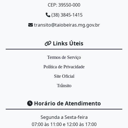
CEP: 39550-000
Com. D
202360110001 -
2023
Comissão
Regiona
Federal
(38) 3845-1415
Nacionais
Turism
transito@taiobeiras.mg.gov.br
Delega
202339570005 -
2023
Parlamentar
Federal
Marcelo
Nacionais
Links Úteis
20231450003 -
2023
Parlamentar
Mário 
Federal
Nacionais
Termos de Serviço
20232640018 -
2023
Política de Privacidade
Parlamentar
Padre 
Federal
Nacionais
Site Oficial
202081001520 -
2023
Comissão
Relator
Federal
Trânsito
Nacionais
Rogéri
202340640020 -
2023
Parlamentar
Federal
Correia
Horário de Atendimento
Nacionais
Delega
202239570003 -
2022
Parlamentar
Segunda a Sexta-feira
Federal
Marcelo
Nacionais
07:00 às 11:00 e 12:00 às 17:00