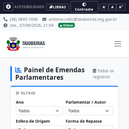
-
+
LIBRAS
|
|
A
A
A
ACESSIBILIDADE:
Contraste
(38) 3845-1698
antonio.cotic@taiobeiras.mg.gov.br
sex., 07/08/2026, 21:04
Online
Painel de Emendas
Todos os
Parlamentares
registros
FILTROS
Ano
Parlamentar / Autor
Esfera de Origem
Forma de Repasse