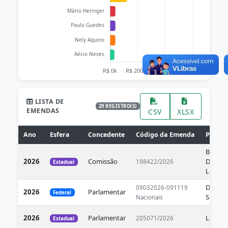
LISTA DE
29 REGISTRO(S)
EMENDAS
CSV
XLSX
Ano
Esfera
Concedente
Código da Emenda
Parlam
Bloco
2026
Comissão
Democr
198422/2026
Estadual
Luta
Domin
09032026-091119
2026
Parlamentar
Federal
Sávio
Nacionais
2026
Parlamentar
Leninh
205071/2026
Estadual